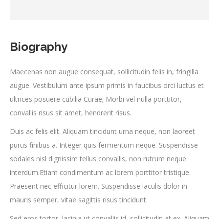
Biography
Maecenas non augue consequat, sollicitudin felis in, fringilla
augue. Vestibulum ante ipsum primis in faucibus orci luctus et
ultrices posuere cubilia Curae; Morbi vel nulla porttitor,
convallis risus sit amet, hendrerit risus.
Duis ac felis elit. Aliquam tincidunt urna neque, non laoreet
purus finibus a. Integer quis fermentum neque. Suspendisse
sodales nisl dignissim tellus convallis, non rutrum neque
interdum.Etiam condimentum ac lorem porttitor tristique.
Praesent nec efficitur lorem. Suspendisse iaculis dolor in
mauris semper, vitae sagittis risus tincidunt.
Sed eros tortor, lacinia ut convallis id, sollicitudin at ex. Aliquam